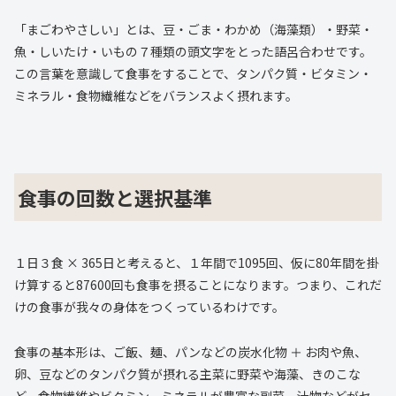
「まごわやさしい」とは、豆・ごま・わかめ（海藻類）・野菜・
魚・しいたけ・いもの７種類の頭文字をとった語呂合わせです。
この言葉を意識して食事をすることで、タンパク質・ビタミン・
ミネラル・食物繊維などをバランスよく摂れます。
食事の回数と選択基準
１日３食 × 365日と考えると、１年間で1095回、仮に80年間を掛
け算すると87600回も食事を摂ることになります。つまり、これだ
けの食事が我々の身体をつくっているわけです。
食事の基本形は、ご飯、麺、パンなどの炭水化物 ＋ お肉や魚、
卵、豆などのタンパク質が摂れる主菜に野菜や海藻、きのこな
ど、食物繊維やビタミン、ミネラルが豊富な副菜、汁物などがセ