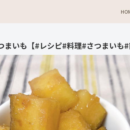
HO
まいも【#レシピ#料理#さつまいも#