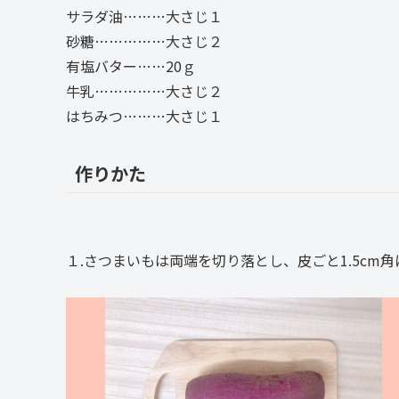
サラダ油………大さじ１
砂糖……………大さじ２
有塩バター……20ｇ
牛乳……………大さじ２
はちみつ………大さじ１
作りかた
１.さつまいもは両端を切り落とし、皮ごと1.5cm