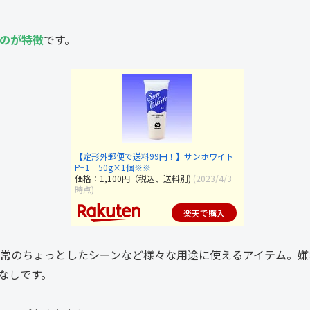
のが特徴
です。
【定形外郵便で送料99円！】サンホワイト
P−1 50g×1個※※
価格：1,100円（税込、送料別)
(2023/4/3
時点)
楽天で購入
常のちょっとしたシーンなど様々な用途に使えるアイテム。嫌
なしです。