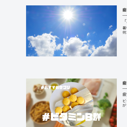
疲
「
暑
何
疲
疲
ビ
が