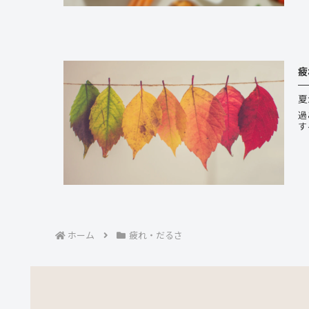
疲
夏
過
す
ホーム
疲れ・だるさ